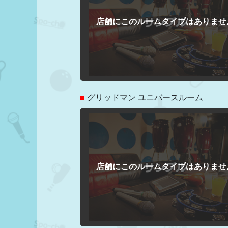
■
グリッドマン ユニバースルーム