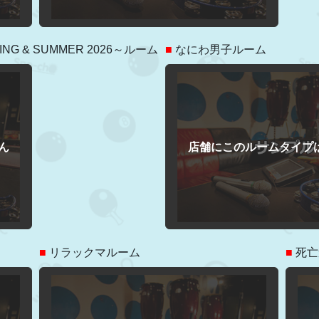
RING & SUMMER 2026～ルーム
■
なにわ男子ルーム
■
リラックマルーム
■
死亡