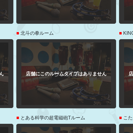
■
北斗の拳ルーム
■
KIN
■
とある科学の超電磁砲Tルーム
■
こた