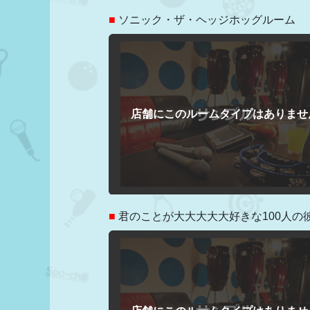
■
ソニック・ザ・ヘッジホッグルーム
■
君のことが大大大大大好きな100人の