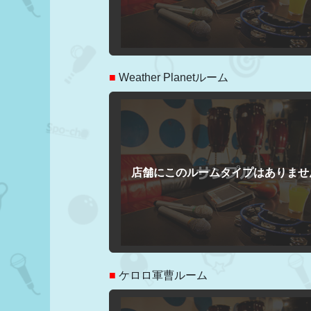
■
Weather Planetルーム
■
ケロロ軍曹ルーム