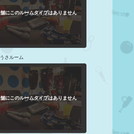
うさルーム