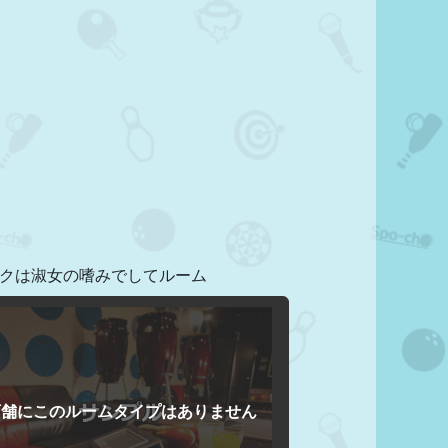
クは淑女の嗜みでしてルーム