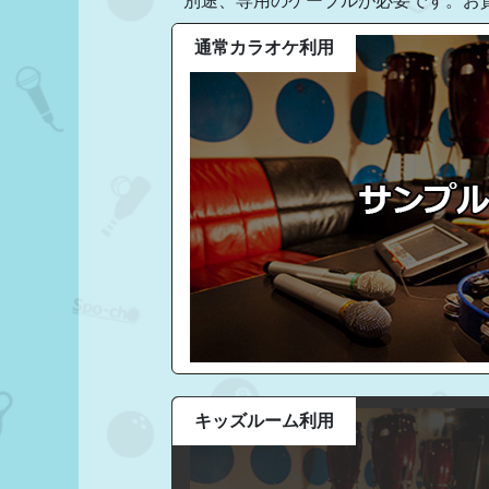
別途、専用のケーブルが必要です。お
通常カラオケ利用
キッズルーム利用