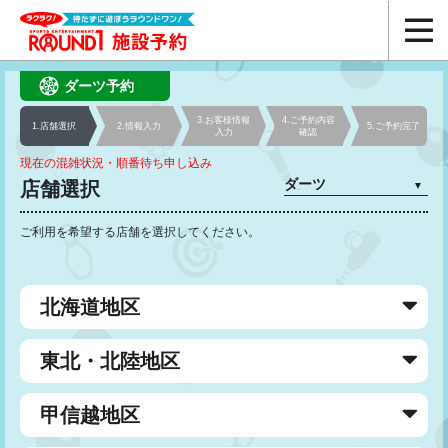
ダーツ予約
3.お客様
情報
4.ご予約
内容
1.店舗選択
2.情報入力
5.ご予約
完了
入力
確認
現在の混雑状況・順番待ち申し込み
店舗選択
▼
ご利用を希望する店舗を選択してください。
北海道地区
東北・北陸地区
甲信越地区