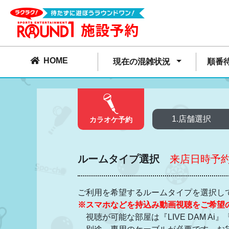
HOME
現在の混雑状況
順番
1.店舗選択
カラオケ予約
ルームタイプ選択
来店日時予
ご利用を希望するルームタイプを選択し
※スマホなどを持込み動画視聴をご希望
視聴が可能な部屋は『LIVE DAM Ai