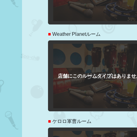
■
Weather Planetルーム
■
ケロロ軍曹ルーム