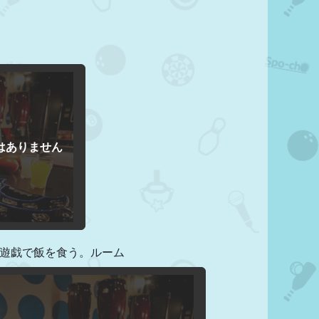
遊戯で飯を食う。ルーム