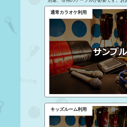
別途、専用のケーブルが必要です。お
通常カラオケ利用
キッズルーム利用