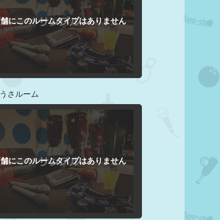
うさルーム