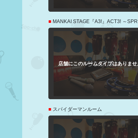
■
MANKAI STAGE『A3!』ACT3! ～SP
■
スパイダーマンルーム