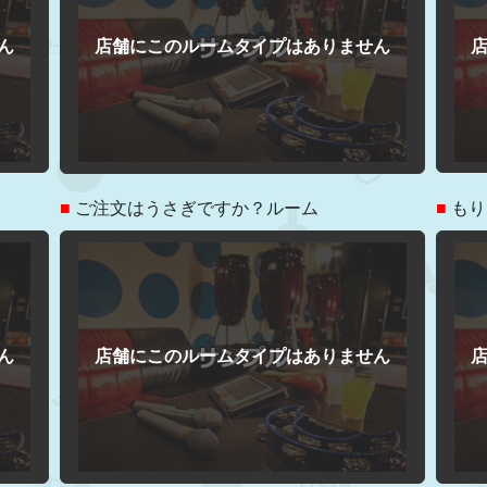
■
ご注文はうさぎですか？ルーム
■
もり