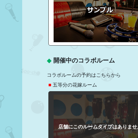
◆
開催中のコラボルーム
コラボルームの予約はこちらから
■
五等分の花嫁ルーム