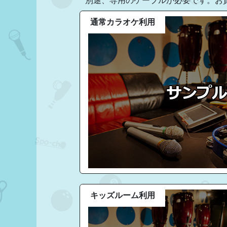
別途、専用のケーブルが必要です。お
通常カラオケ利用
キッズルーム利用