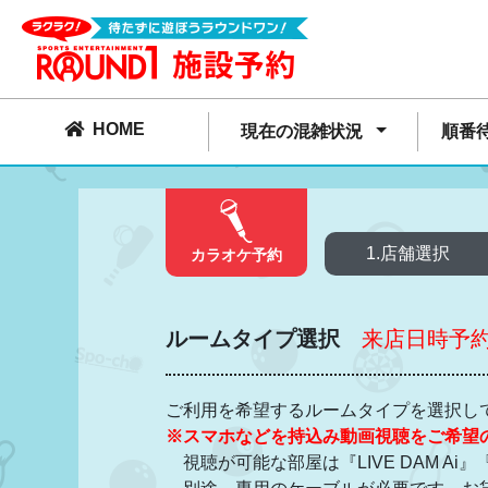
HOME
現在の混雑状況
順番
1.店舗選択
カラオケ予約
ルームタイプ選択
来店日時予
ご利用を希望するルームタイプを選択し
※スマホなどを持込み動画視聴をご希望
視聴が可能な部屋は『LIVE DAM Ai