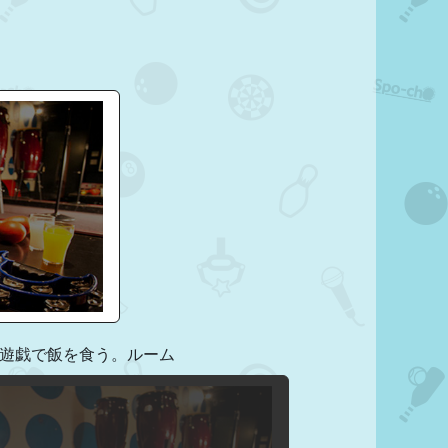
遊戯で飯を食う。ルーム