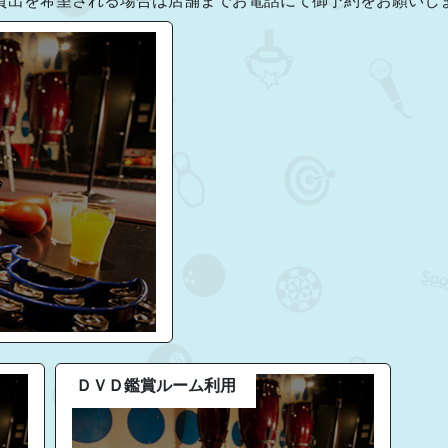
貸出を希望される場合は店舗までお電話にて御予約をお願いし
ＤＶＤ鑑賞ルーム利用