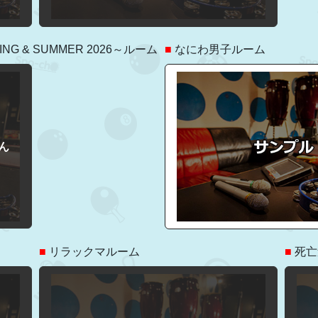
RING & SUMMER 2026～ルーム
■
なにわ男子ルーム
■
リラックマルーム
■
死亡