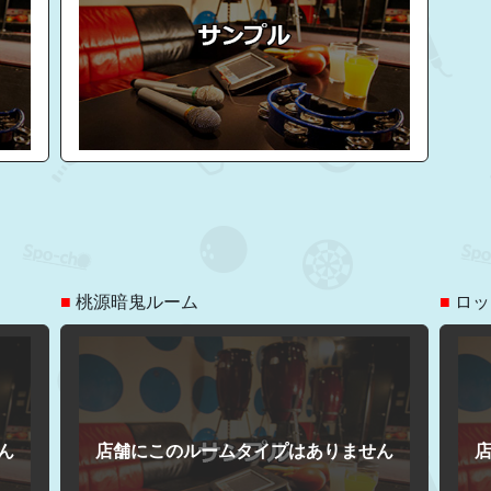
■
桃源暗鬼ルーム
■
ロッ