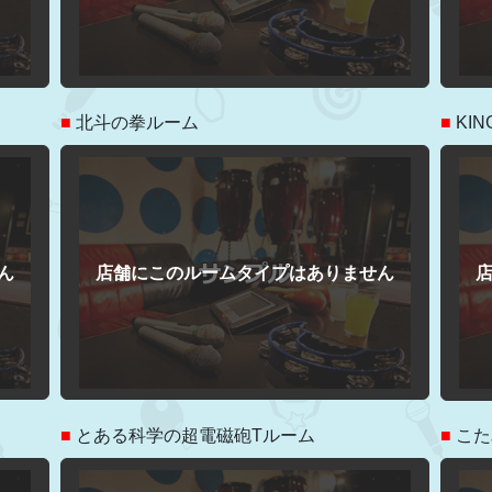
■
北斗の拳ルーム
■
KIN
■
とある科学の超電磁砲Tルーム
■
こた