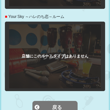
■
Your Sky ～ハレのち恋～ルーム
戻る