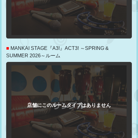
■
MANKAI STAGE『A3!』ACT3! ～SPRING &
SUMMER 2026～ルーム