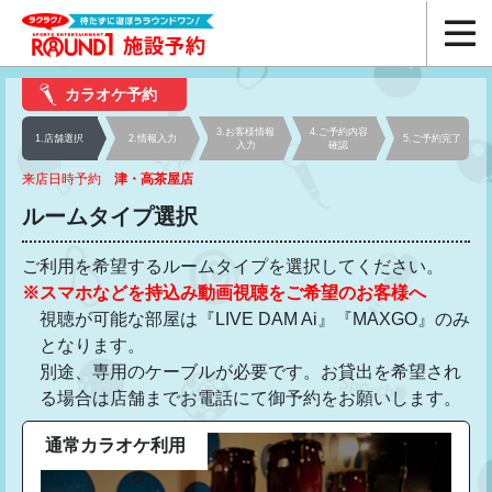
カラオケ予約
3.お客様
情報
4.ご予約
内容
1.店舗選択
2.情報入力
5.ご予約
完了
入力
確認
来店日時予約
津・高茶屋店
ルームタイプ選択
ご利用を希望するルームタイプを選択してください。
※スマホなどを持込み動画視聴をご希望のお客様へ
視聴が可能な部屋は『LIVE DAM Ai』『MAXGO』のみ
となります。
別途、専用のケーブルが必要です。お貸出を希望され
る場合は店舗までお電話にて御予約をお願いします。
通常カラオケ利用