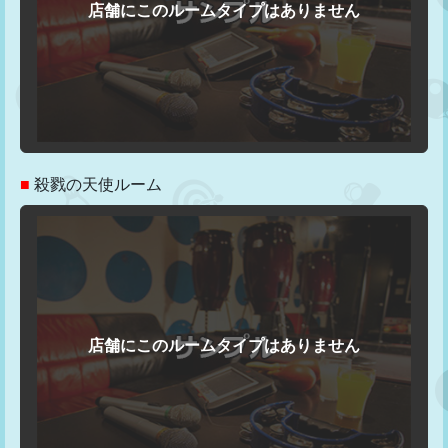
■
殺戮の天使ルーム