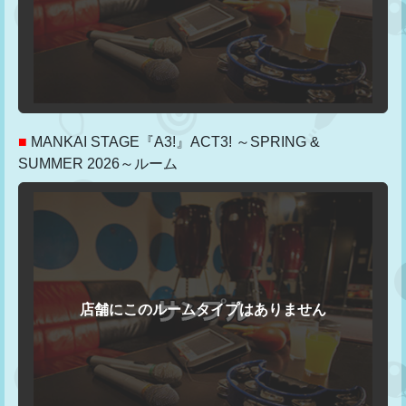
■
MANKAI STAGE『A3!』ACT3! ～SPRING &
SUMMER 2026～ルーム