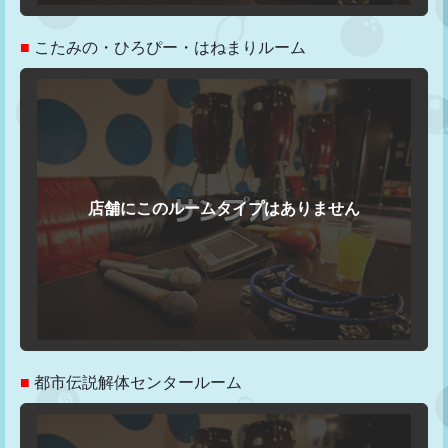
■
こたみの・ひろぴー・はねまりルーム
■
都市伝説解体センタールーム