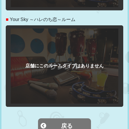
■
Your Sky ～ハレのち恋～ルーム
戻る