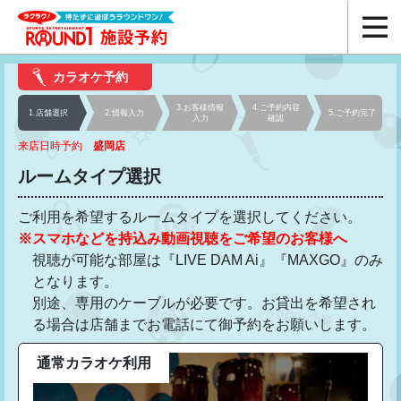
カラオケ予約
3.お客様
情報
4.ご予約
内容
1.店舗選択
2.情報入力
5.ご予約
完了
入力
確認
来店日時予約
盛岡店
ルームタイプ選択
ご利用を希望するルームタイプを選択してください。
※スマホなどを持込み動画視聴をご希望のお客様へ
視聴が可能な部屋は『LIVE DAM Ai』『MAXGO』のみ
となります。
別途、専用のケーブルが必要です。お貸出を希望され
る場合は店舗までお電話にて御予約をお願いします。
通常カラオケ利用