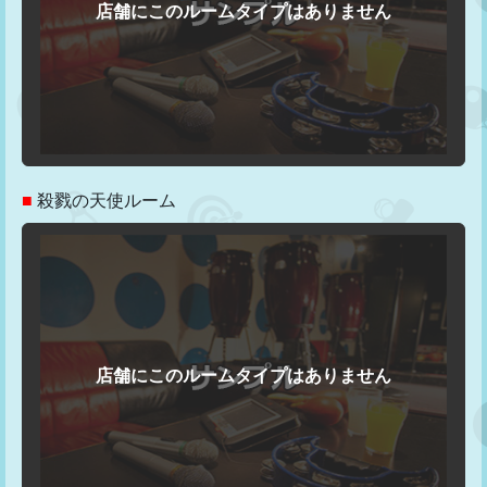
■
殺戮の天使ルーム