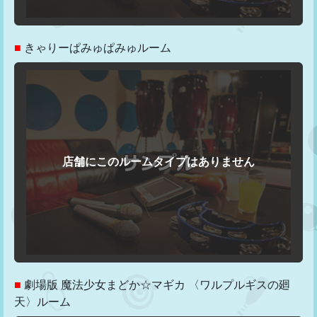
■
きゃりーぱみゅぱみゅルーム
■
劇場版 魔法少女まどか☆マギカ 〈ワルプルギスの廻
天〉ルーム