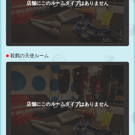
■
殺戮の天使ルーム