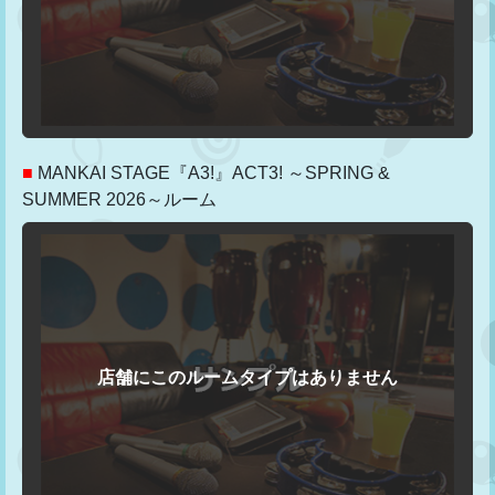
■
MANKAI STAGE『A3!』ACT3! ～SPRING &
SUMMER 2026～ルーム