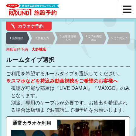
カラオケ予約
3.お客様
情報
4.ご予約
内容
1.店舗選択
2.情報入力
5.ご予約
完了
入力
確認
来店日時予約
大野城店
ルームタイプ選択
ご利用を希望するルームタイプを選択してください。
※スマホなどを持込み動画視聴をご希望のお客様へ
視聴が可能な部屋は『LIVE DAM Ai』『MAXGO』のみ
となります。
別途、専用のケーブルが必要です。お貸出を希望され
る場合は店舗までお電話にて御予約をお願いします。
通常カラオケ利用