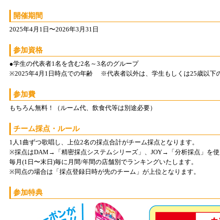
開催期間
2025年4月1日〜2026年3月31日
参加資格
●学生の代表者1名を含む2名～3名のグループ
※2025年4月1日時点での年齢 ※代表者以外は、学生もしくは25歳以
参加費
もちろん無料！（ルーム代、飲食代等は別途必要）
チーム採点・ルール
1人1曲ずつ歌唱し、上位2名の採点合計がチーム採点となります。
※採点はDAM→「精密採点システムシリーズ」、JOY→「分析採点」を
毎月(1日〜末日)毎に月間/年間の店舗別でランキングいたします。
※同点の場合は「採点登録日時が先のチーム」が上位となります。
参加特典