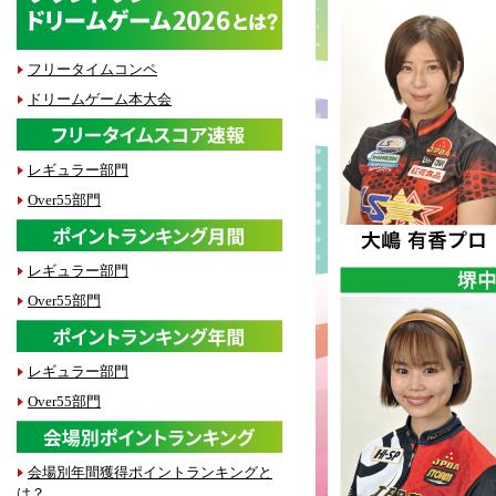
フリータイムコンペ
ドリームゲーム本大会
レギュラー部門
Over55部門
レギュラー部門
Over55部門
レギュラー部門
Over55部門
会場別年間獲得ポイントランキングと
は？