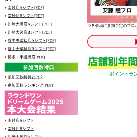
南砂店Aシフト[PDF]
南砂店Bシフト[PDF]
川崎大師店Aシフト[PDF]
※各会場に参加予定のプロ
川崎大師店Bシフト[PDF]
堺中央環状店Aシフト[PDF]
堺中央環状店Bシフト[PDF]
博多・半道橋店[PDF]
ポイントラ
参加回数特典とは？
参加回数ランキング[PDF]
南砂店Aシフト
南砂店Bシフト
川崎大師店Aシフト