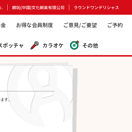
c.
朗玩(中国)文化娯楽有限公司
ラウンドワンデリシャス
料金
お得な会員制度
ご意見/ご要望
ご予約
スポッチャ
カラオケ
その他
います。