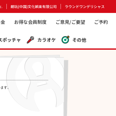
c.
朗玩(中国)文化娯楽有限公司
ラウンドワンデリシャス
料金
お得な会員制度
ご意見/ご要望
ご予約
スポッチャ
カラオケ
その他
います。