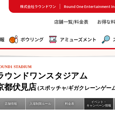
株式会社ラウンドワン
Round One Entertainment In
店舗一覧/料金表
お得な
報
ボウリング
アミューズメント
OUND1 STADIUM
ラウンドワンスタジアム
京都伏見店
(スポッチャ/ギガクレーンゲー
イベント・
店舗情報
入場制限ルール
料金表
キャンペーン情報