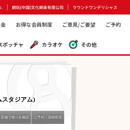
c.
朗玩(中国)文化娯楽有限公司
ラウンドワンデリシャス
料金
お得な会員制度
ご意見/ご要望
ご予約
スポッチャ
カラオケ
その他
ムスタジアム)
店舗で遊べる施設
ご予約・混雑状況