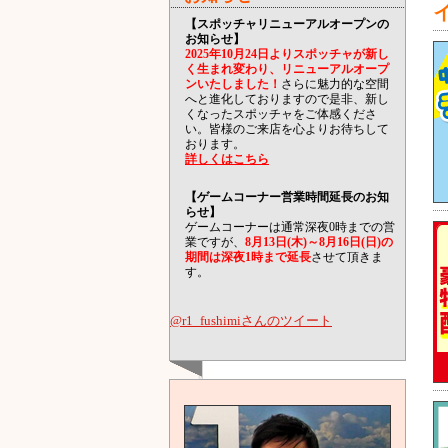
【スポッチャリニューアルオープンの
お知らせ】
2025年10月24日よりスポッチャが新し
く生まれ変わり、リニューアルオープ
ンいたしました！
さらに魅力的な空間
へと進化しておりますので是非、新し
くなったスポッチャをご体感くださ
い。皆様のご来店を心よりお待ちして
おります。
詳しくはこちら
【ゲームコーナー営業時間延長のお知
らせ】
ゲームコーナーは通常深夜0時までの営
業ですが、
8月13日(木)～8月16日(日)の
期間は深夜1時まで延長
させて頂きま
す。
@r1_fushimiさんのツイート