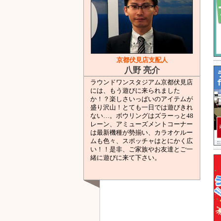
京都伏見店支配人
八野 亮介
ラウンドワンスタジアム京都伏見店
には、もう遊びに来られました
か！？楽しさいっぱいのアイテムが
盛り沢山！とても一日では遊びきれ
ない…。ボウリングはズラーっと48
レーン、アミューズメントコーナー
は最新機種が勢揃い、カラオケルー
ムも色々、スポッチャはとにかく広
い！！是非、ご家族やお友達とご一
緒に遊びに来て下さい。