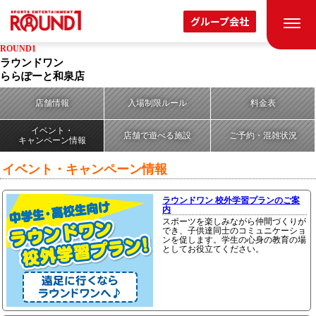
グループ会社
ROUND1
ラウンドワン
ららぽーと和泉店
店舗情報
入場制限ルール
料金表
イベント・
店舗で遊べる施設
ご予約・混雑状況
キャンペーン情報
イベント・キャンペーン情報
ラウンドワン 校外学習プランのご案
内
スポーツを楽しみながら仲間づくりが
でき、子供達同士のコミュニケーショ
ンを促します。学生の心身の教育の場
としてお役立てください。