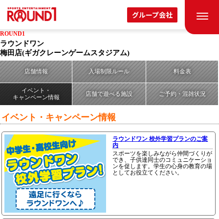
グループ会社
ROUND1
ラウンドワン
梅田店
(ギガクレーンゲームスタジアム)
店舗情報
入場制限ルール
料金表
イベント・
店舗で遊べる施設
ご予約・混雑状況
キャンペーン情報
イベント・キャンペーン情報
ラウンドワン 校外学習プランのご案
内
スポーツを楽しみながら仲間づくりが
でき、子供達同士のコミュニケーショ
ンを促します。学生の心身の教育の場
としてお役立てください。