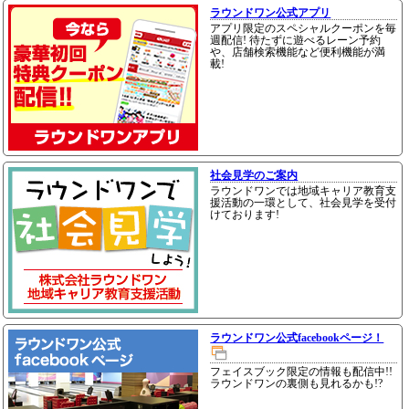
ラウンドワン公式アプリ
アプリ限定のスペシャルクーポンを毎
週配信! 待たずに遊べるレーン予約
や、店舗検索機能など便利機能が満
載!
社会見学のご案内
ラウンドワンでは地域キャリア教育支
援活動の一環として、社会見学を受付
けております!
ラウンドワン公式facebookページ！
フェイスブック限定の情報も配信中!!
ラウンドワンの裏側も見れるかも!?