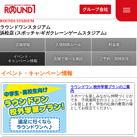
グループ会社
ROUND1 STADIUM
ラウンドワンスタジアム
浜松店
(スポッチャ/ギガクレーンゲームスタジアム)
店舗情報
入場制限ルール
料金表
イベント・
店舗で遊べる施設
ご予約・混雑状況
キャンペーン情報
イベント・キャンペーン情報
ラウンドワン 校外学習プランのご案
内
スポーツを楽しみながら仲間づくりが
でき、子供達同士のコミュニケーショ
ンを促します。学生の心身の教育の場
としてお役立てください。