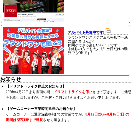
アルバイト募集中です!
ラウンドワンスタジアム浜松店で一緒
に働きませんか?
仲間ができる楽しいバイトです!
未経験の方でも大丈夫!! 土日だけの勤
務でもOKです!
お知らせ
【ドリフトトライク停止のお知らせ】
2026年4月22日より当面の間、
ドリフトトライクを停止
させて頂きます。ご迷惑
をお掛け致しますが、ご理解・ご協力頂きますようお願い申し上げます。
【ゲームコーナー営業時間延長のお知らせ】
ゲームコーナーは通常深夜0時までの営業ですが、
8月12日(水)～8月16日(日)の
期間は深夜1時まで延長
させて頂きます。