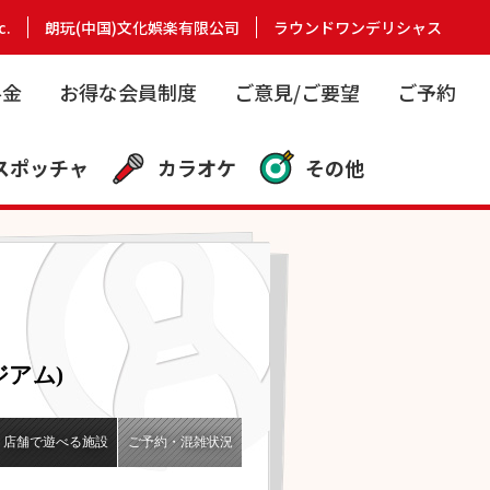
c.
朗玩(中国)文化娯楽有限公司
ラウンドワンデリシャス
料金
お得な会員制度
ご意見/ご要望
ご予約
スポッチャ
カラオケ
その他
アム)
店舗で遊べる施設
ご予約・混雑状況