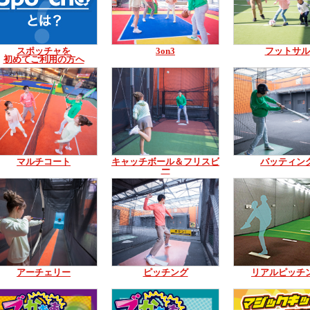
スポッチャを
3on3
フットサル
初めてご利用の方へ
マルチコート
キャッチボール＆フリスビ
バッティン
ー
アーチェリー
ピッチング
リアルピッチ