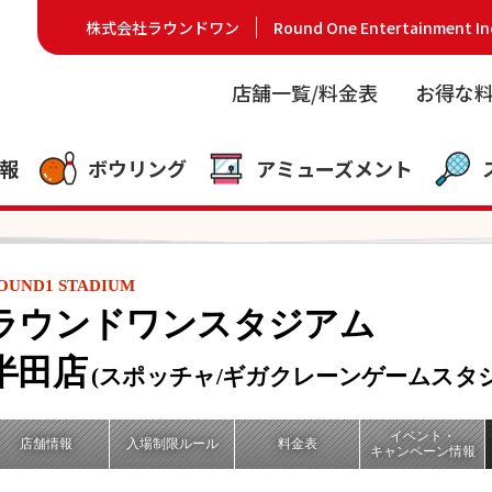
株式会社ラウンドワン
Round One Entertainment In
店舗一覧/料金表
お得な
報
ボウリング
アミューズメント
OUND1 STADIUM
ラウンドワンスタジアム
半田店
(スポッチャ/ギガクレーンゲームスタジ
イベント・
店舗情報
入場制限ルール
料金表
キャンペーン情報