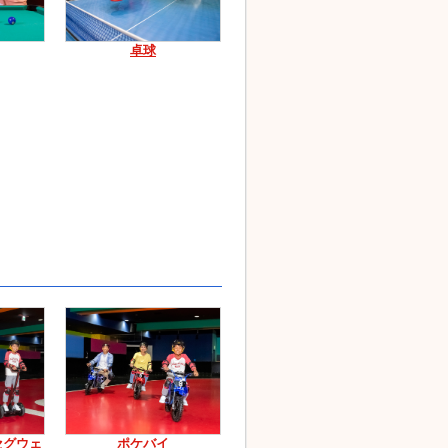
卓球
セグウェ
ポケバイ