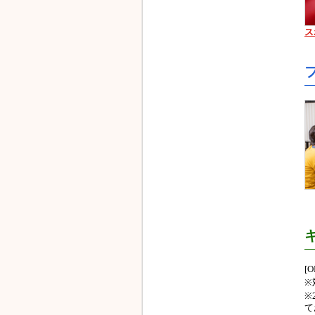
ス
[
※
※
て