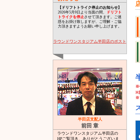
【ドリフトトライク停止のお知らせ】
2026年5月9日より当面の間、
ドリフト
トライクを停止
させて頂きます。ご迷
惑をお掛け致しますが、ご理解・ご協
力頂きますようお願い申し上げます。
ラウンドワンスタジアム半田店のポスト
※
※
※
半田店支配人
前田 章
ラウンドワンスタジアム半田店の
HPご覧頂き、ありがとうございま