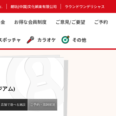
c.
朗玩(中国)文化娯楽有限公司
ラウンドワンデリシャス
料金
お得な会員制度
ご意見/ご要望
ご予約
スポッチャ
カラオケ
その他
アム)
店舗で遊べる施設
ご予約・混雑状況