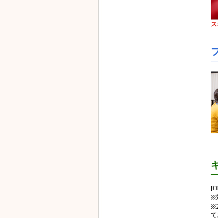
ス
[
※
※
て