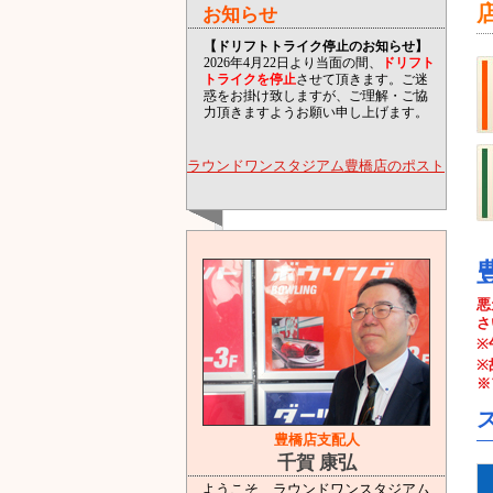
お知らせ
【ドリフトトライク停止のお知らせ】
2026年4月22日より当面の間、
ドリフト
トライクを停止
させて頂きます。ご迷
惑をお掛け致しますが、ご理解・ご協
力頂きますようお願い申し上げます。
ラウンドワンスタジアム豊橋店のポスト
悪
さ
※
※
※
豊橋店支配人
千賀 康弘
ようこそ、ラウンドワンスタジアム