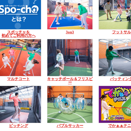
スポッチャを
3on3
フットサル
初めてご利用の方へ
マルチコート
キャッチボール＆フリスビ
バッティン
ー
ピッチング
バブルサッカー
でかぁぁテニ