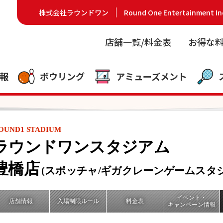
株式会社ラウンドワン
Round One Entertainment In
店舗一覧/料金表
お得な
報
ボウリング
アミューズメント
OUND1 STADIUM
ラウンドワンスタジアム
豊橋店
(スポッチャ/ギガクレーンゲームスタジ
イベント・
店舗情報
入場制限ルール
料金表
キャンペーン情報