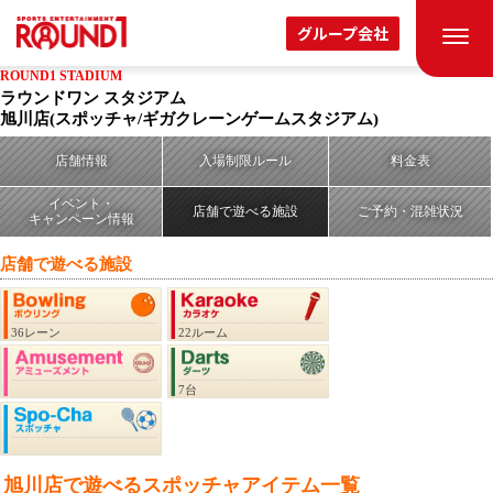
グループ会社
ROUND1 STADIUM
ラウンドワン スタジアム
旭川店
(スポッチャ/ギガクレーンゲームスタジアム)
店舗情報
入場制限ルール
料金表
イベント・
店舗で遊べる施設
ご予約・混雑状況
キャンペーン情報
店舗で遊べる施設
36レーン
22ルーム
7台
旭川店
で遊べるスポッチャアイテム一覧