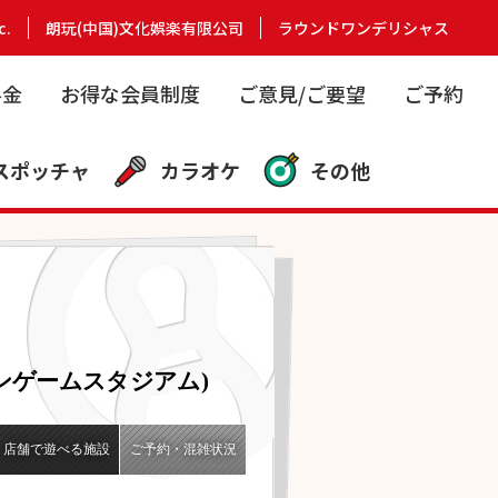
c.
朗玩(中国)文化娯楽有限公司
ラウンドワンデリシャス
料金
お得な会員制度
ご意見/ご要望
ご予約
スポッチャ
カラオケ
その他
ンゲームスタジアム)
店舗で遊べる施設
ご予約・混雑状況