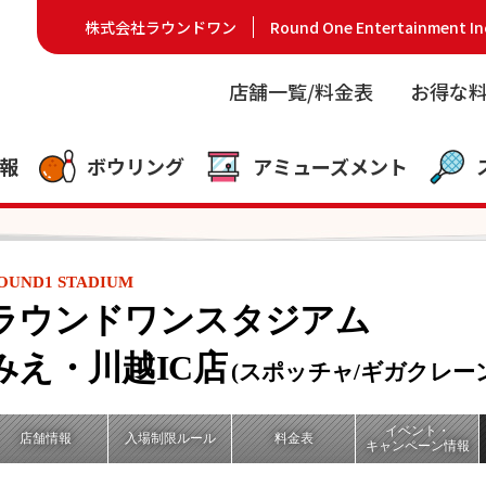
株式会社ラウンドワン
Round One Entertainment In
店舗一覧/料金表
お得な
報
ボウリング
アミューズメント
OUND1 STADIUM
ラウンドワンスタジアム
みえ・川越IC店
(スポッチャ/ギガクレー
イベント・
店舗情報
入場制限ルール
料金表
キャンペーン情報