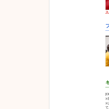
ス
[
※
※
て