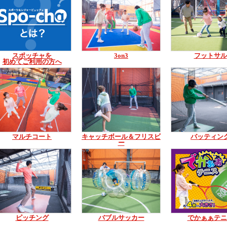
スポッチャを
3on3
フットサル
初めてご利用の方へ
マルチコート
キャッチボール＆フリスビ
バッティン
ー
ピッチング
バブルサッカー
でかぁぁテニ