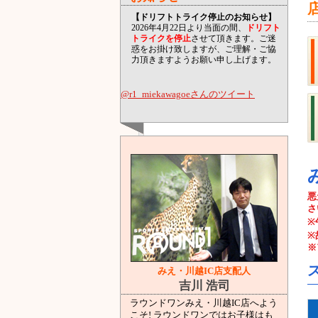
【ドリフトトライク停止のお知らせ】
2026年4月22日より当面の間、
ドリフト
トライクを停止
させて頂きます。ご迷
惑をお掛け致しますが、ご理解・ご協
力頂きますようお願い申し上げます。
@r1_miekawagoeさんのツイート
悪
さ
※
※
※
みえ・川越IC店支配人
吉川 浩司
ラウンドワンみえ・川越IC店へよう
こそ! ラウンドワンではお子様はも