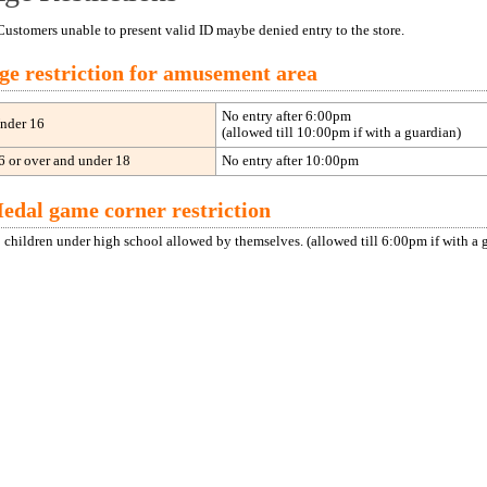
ustomers unable to present valid ID maybe denied entry to the store.
ge restriction for amusement area
No entry after 6:00pm
nder 16
(allowed till 10:00pm if with a guardian)
6 or over and under 18
No entry after 10:00pm
edal game corner restriction
 children under high school allowed by themselves. (allowed till 6:00pm if with a 