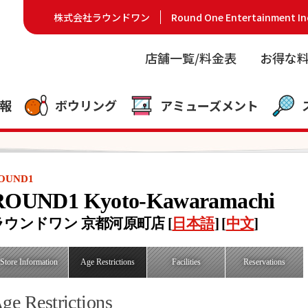
株式会社ラウンドワン
Round One Entertainment In
店舗一覧/料金表
お得な
報
ボウリング
アミューズメント
OUND1
ROUND1 Kyoto-Kawaramachi
ラウンドワン 京都河原町店 [
日本語
] [
中文
]
Store Information
Age Restrictions
Facilities
Reservations
ge Restrictions