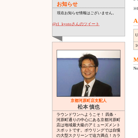
お知らせ
※C
現在お知らせ情報はございません。
A
@r1_kyotoさんのツイート
U
1
M
No
京都河原町店支配人
松本 慎也
ラウンドワンへようこそ！ 四条・
河原町通りの中心にある京都河原町
店は地域最大級のアミューズメント
スポットです。ボウリングでは自慢
の大型スクリーンで迫力満点！カラ