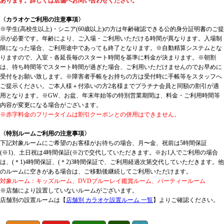
あります。詳しくは店舗へお問い合わせください。
〈カラオケご利用の注意事項〉
※学生(高校生以上)・シニア(60歳以上)の方は年齢確認できる公的身分証明書のご提
示が必要です。年齢により、ご入場・ご利用いただける時間が異なります。入場制
限になった場合、ご利用途中であっても終了となります。※自動精算システムとな
りますので、入室・各延長毎のスタート時間を基準に料金が決まります。※朝割
は、待ち時間等でスタート時間が過ぎた場合、ご利用いただけませんのでお早めに
受付をお願い致します。※障害者手帳をお持ちの方は受付時に手帳等をスタッフへ
ご提示ください。ご本人様＋付添いの方2名様までプラチナ会員と同額の割引が適
用となります。※GW、お盆、年末年始等の特別営業期間は、料金・ご利用時間等
内容が変更になる場合がございます。
※赤字料金のフリータイムは割引クーポンとの併用はできません。
〈特別ルームご利用の注意事項〉
下記対象ルームにご希望のお客様がお待ちの場合、月〜金、祝前は5時間保証
(※1)、土日祝は4時間保証(※2)で交代していただきます。※お1人でご利用の場合
は、(＊1)4時間保証、(＊2)3時間保証で、ご利用経過次第交代していただきます。他
のルームに空きがある場合は、ご移動後継続してご利用いただけます。
対象ルーム：キッズルーム、DVDブルーレイ鑑賞ルーム、パーティールーム
※店舗により設置していないルームがございます。
店舗別の設置ルームは【
店舗別 カラオケ設置ルーム 一覧
】よりご確認ください。