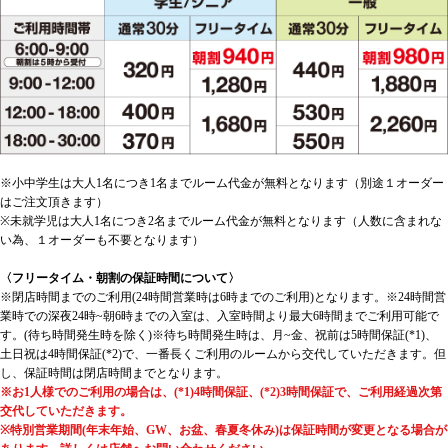
※小中学生は大人1名につき1名までルーム代金が無料となります（別途１オーダー
はご注文頂きます）
※未就学児は大人1名につき2名までルーム代金が無料となります（人数に含まれな
い為、１オーダーも不要となります）
〈フリータイム・朝割の保証時間について〉
※閉店時間までのご利用(24時間営業時は6時までのご利用)となります。※24時間営
業時での深夜24時~朝6時までの入室は、入室時間より最大6時間までご利用可能で
す。(待ち時間発生時を除く)※待ち時間発生時は、月~金、祝前は5時間保証(*1)、
土日祝は4時間保証(*2)で、一番長くご利用のルームから交代していただきます。但
し、保証時間は閉店時間までとなります。
※お1人様でのご利用の場合は、(*1)4時間保証、(*2)3時間保証で、ご利用経過次第
交代していただきます。
※特別営業期間(年末年始、GW、お盆、春夏冬休み)は保証時間が変更となる場合が