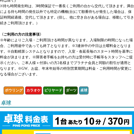
時は除く)
※待ち時間発生時は、3時間保証で一番長くご利用の台から交代して頂きます。満台
による待ち時間の発生以外でも特定の機種(台)にて順番待ちが発生した場合は、保
証時間経過後、交代して頂きます。(但し、他に空き台がある場合は、移動して引き
続きご利用頂けます。）
〈ご利用の方の注意事項〉
※年齢によりご入場・ご利用頂ける時間が異なります。入場制限の時間になった場
合、ご利用途中であっても終了となります。※3連休中の中日は土曜料金となりま
す。※自動精算システムとなりますので、入室・各延長毎のスタート時間を基準に
料金が決まります。※障害者手帳をお持ちの方は受付時に手帳等をスタッフへご提
示ください。ご本人様＋付添いの方2名様までプラチナ会員と同額の割引が適用と
なります。※GW、お盆、年末年始等の特別営業期間は料金・ご利用時間が変更に
なる場合がございます。
ボウリング
カラオケ
ビリヤード
ダーツ
卓球
卓球