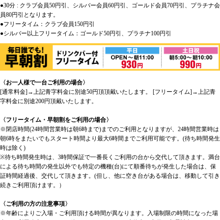
●30分 : クラブ会員50円引、シルバー会員60円引、ゴールド会員70円引、プラチナ会
員80円引となります。
●フリータイム：クラブ会員150円引
●シルバー以上フリータイム：ゴールド50円引、プラチナ100円引
〈お一人様で一台ご利用の場合〉
[通常料金]→上記青字料金に別途50円頂頂戴いたします。 [フリータイム]→上記青
字料金に別途200円頂戴いたします。
〈フリータイム・早朝割をご利用の場合〉
※閉店時間(24時間営業時は朝6時まで)までのご利用となりますが、24時間営業時は
朝6時をまたいでもスタート時間より最大6時間までご利用可能です。(待ち時間発生
時は除く)
※待ち時間発生時は、3時間保証で一番長くご利用の台から交代して頂きます。満台
による待ち時間の発生以外でも特定の機種(台)にて順番待ちが発生した場合は、保
証時間経過後、交代して頂きます。(但し、他に空き台がある場合は、移動して引き
続きご利用頂けます。）
〈ご利用の方の注意事項〉
※年齢によりご入場・ご利用頂ける時間が異なります。入場制限の時間になった場