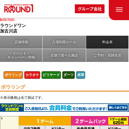
グループ会社
ROUND1
ラウンドワン
加古川店
店舗情報
入場制限ルール
料金表
イベント・
店舗で遊べる施設
ご予約・混雑状況
キャンペーン情報
ボウリング
カラオケ
ビリヤード
ダーツ
卓球
ボウリング
※表示価格は全て税込です。