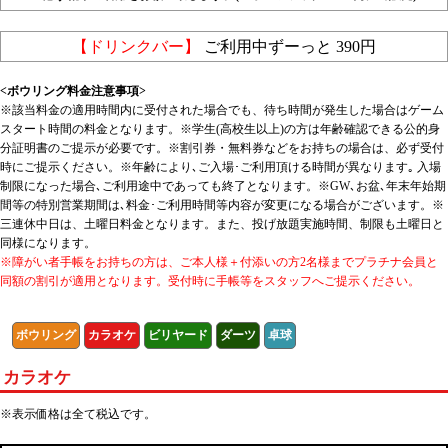
【ドリンクバー】
ご利用中ずーっと 390円
<ボウリング料金注意事項>
※該当料金の適用時間内に受付された場合でも、待ち時間が発生した場合はゲーム
スタート時間の料金となります。※学生(高校生以上)の方は年齢確認できる公的身
分証明書のご提示が必要です。※割引券・無料券などをお持ちの場合は、必ず受付
時にご提示ください。※年齢により､ご入場･ご利用頂ける時間が異なります｡ 入場
制限になった場合､ご利用途中であっても終了となります。※GW､お盆､年末年始期
間等の特別営業期間は､料金･ご利用時間等内容が変更になる場合がございます。※
三連休中日は、土曜日料金となります。また、投げ放題実施時間、制限も土曜日と
同様になります。
※障がい者手帳をお持ちの方は、ご本人様＋付添いの方2名様までプラチナ会員と
同額の割引が適用となります。受付時に手帳等をスタッフへご提示ください。
ボウリング
カラオケ
ビリヤード
ダーツ
卓球
カラオケ
※表示価格は全て税込です。