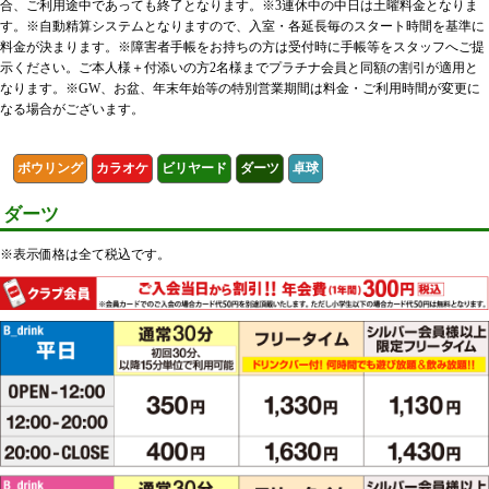
合、ご利用途中であっても終了となります。※3連休中の中日は土曜料金となりま
す。※自動精算システムとなりますので、入室・各延長毎のスタート時間を基準に
料金が決まります。※障害者手帳をお持ちの方は受付時に手帳等をスタッフへご提
示ください。ご本人様＋付添いの方2名様までプラチナ会員と同額の割引が適用と
なります。※GW、お盆、年末年始等の特別営業期間は料金・ご利用時間が変更に
なる場合がございます。
ボウリング
カラオケ
ビリヤード
ダーツ
卓球
ダーツ
※表示価格は全て税込です。