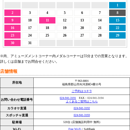
1
2
3
4
5
6
7
8
9
10
11
12
13
14
15
16
17
18
19
20
21
22
23
24
25
26
27
28
29
30
31
※尚、アミューズメントコーナー内メダルコーナーは55分までの営業となります。
詳しくは店舗までお問合せください。
店舗情報
〒963-8801
所在地
福島県郡山市向河原町4番55号
ご予約はコチラ
024-941-3191
FAX：
024-941-3194
お問い合わせ電話番号
よくあるご質問はこちら
カラオケ直通
024-941-3192
スポッチャ直通
024-941-3193
駐車場
520台 (店舗施設利用中 無料)
Wi-Fi
Free Wi-Fi
/ SoftBank