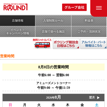
ROUND1 STADIUM
グループ会社
ラウンドワンスタジアム
郡山店
(スポッチャ/ギガクレーンゲームスタジアム)
店舗情報
入場制限ルール
料金表
イベント・
店舗で遊べる施設
ご予約・混雑状況
キャンペーン情報
営業時間
8月8日の営業時間
午前6:00 ～ 翌朝6:00
アミューズメントコーナー
午前9:00 ～ 午後11:59
8月
翌月
2026年
日
月
火
水
木
金
土