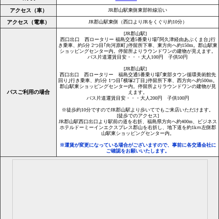
アクセス（車）
JR郡山駅東側東部幹線沿い
アクセス（電車）
JR郡山駅東側（西口よりJRをくぐり約10分）
[JR郡山駅]
西口出口 西ロータリー 福島交通5番乗り場｢阿久津経由あぶくま台｣行
き乗車、約5分 2つ目｢向河原町｣停留所下車、東方向へ約150m。郡山駅東
ショッピングセンター内。停留所よりラウンドワンの建物が見えます。
バス片道運賃目安・・・大人100円 子供50円
[JR郡山駅]
西口出口 西ロータリー 福島交通5番乗り場｢東部タウン循環美術館先
回り｣行き乗車、約5分 1つ目｢横塚2丁目｣停留所下車、西方向へ約500m。
郡山駅東ショッピングセンター内。停留所よりラウンドワンの建物が見
バスご利用の場合
えます。
バス片道運賃目安・・・大人200円 子供100円
※徒歩約10分ですのでJR郡山駅より歩いてでもご来店いただけます。
[徒歩でのアクセス]
JR郡山駅西口出口より駅前の道を右折、福島県方向へ約400m、ビジネス
ホテルドーミーインエクスプレス郡山を右折し、地下道を約1kｍ左側郡
山駅東ショッピングセンター内。
※運賃が変更になっている場合がございますので、事前に各交通会社に
ご確認をお願いいたします。