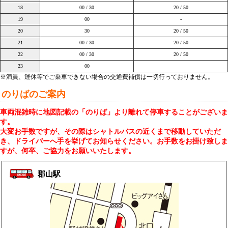
18
00 / 30
20 / 50
19
00
-
20
30
20 / 50
21
00 / 30
20 / 50
22
00 / 30
20 / 50
23
00
※満員、運休等でご乗車できない場合の交通費補償は一切行っておりません。
のりばのご案内
車両混雑時に地図記載の「のりば」より離れて停車することがございま
す。
大変お手数ですが、その際はシャトルバスの近くまで移動していただ
き、ドライバーへ手を挙げてお知らせください。お手数をお掛け致しま
すが、何卒、ご協力をお願いいたします。
郡山駅