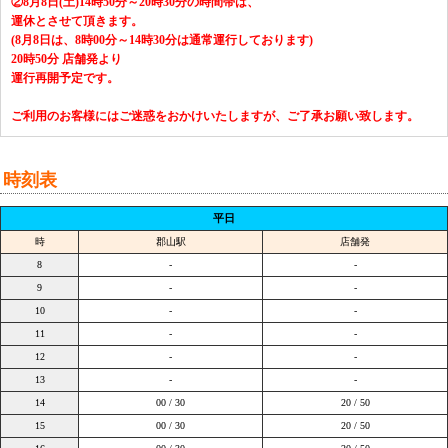
②8月8日(土)14時50分～20時30分の時間帯は、
運休とさせて頂きます。
(8月8日は、8時00分～14時30分は通常運行しております)
20時50分 店舗発より
運行再開予定です。
ご利用のお客様にはご迷惑をおかけいたしますが、ご了承お願い致します。
時刻表
平日
時
郡山駅
店舗発
8
-
-
9
-
-
10
-
-
11
-
-
12
-
-
13
-
-
14
00 / 30
20 / 50
15
00 / 30
20 / 50