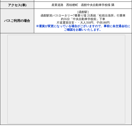
アクセス(車)
産業道路 西桔梗町 函館中央自動車学校様 隣
［函館駅］
函館駅前バスロータリー7番乗り場 25系統「松前出張所」行乗車
約35分「中央自動車学校前」下車
バスご利用の場合
片道運賃目安・・大人350円、子供180円
※運賃が変更になっている場合がございますので、事前に各交通会社に
ご確認をお願いいたします。