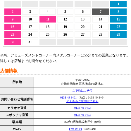
1
2
3
4
5
6
7
8
9
10
11
12
13
14
15
16
17
18
19
20
21
22
23
24
25
26
27
28
29
30
31
※尚、アミューズメントコーナー内メダルコーナーは55分までの営業となります。
詳しくは店舗までお問合せください。
店舗情報
〒041-0824
所在地
北海道函館市西桔梗町848番地11
ご予約はコチラ
0138-49-8401
FAX：
0138-49-8404
お問い合わせ電話番号
よくあるご質問はこちら
カラオケ直通
0138-49-8402
スポッチャ直通
0138-49-8403
駐車場
360台 (店舗施設利用中 無料)
Wi-Fi
Free Wi-Fi
/ SoftBank