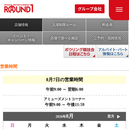
ROUND1 STADIUM
グループ会社
ラウンドワン スタジアム
函館店
(スポッチャ/ギガクレーンゲームスタジアム)
店舗情報
入場制限ルール
料金表
イベント・
店舗で遊べる施設
ご予約・混雑状況
キャンペーン情報
営業時間
8月7日の営業時間
午前9:00 ～ 翌朝6:00
アミューズメントコーナー
午前9:00 ～ 午後11:59
8月
翌月
2026年
日
月
火
水
木
金
土