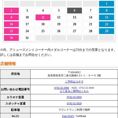
1
2
3
4
5
6
7
8
9
10
11
12
13
14
15
16
17
18
19
20
21
22
23
24
25
26
27
28
29
30
31
※尚、アミューズメントコーナー内メダルコーナーは55分までの営業となります。
詳しくは店舗までお問合せください。
店舗情報
〒630-8012
所在地
奈良県奈良市二条大路南1-3-1 ミ・ナーラ 5階
ご予約はコチラ
0742-32-3900
FAX：
0742-32-4000
お問い合わせ電話番号
よくあるご質問はこちら
カラオケ直通
0742-32-3910
スポッチャ直通
0742-32-3920
駐車場
ラウンドワンご利用で無料
Wi-Fi
Free Wi-Fi
/ SoftBank