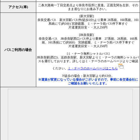
二条大路南一丁目交差点より奈良市役所に直進。正面玄関を左折、その
アクセス(車)
まま道なりにお進み下さい。
[新大宮駅]
奈良交通バス 新大宮駅バス停(徒歩5分)より乗車 28系統、160系統、161
系統にて(約3分) 宮跡庭園、ミ・ナーラ前バス停下車すぐ
片道運賃目安・・大人250円
[JR奈良駅]
奈良交通バス JR奈良駅西口バス停より乗車 27系統、28系統、160系
統、161系統にて(約8分) 宮跡庭園、ミ・ナーラ前バス停下車すぐ
片道運賃目安・・大人250円
バスご利用の場合
[ミ・ナーラ無料シャトルバス]
JR奈良駅(西口)、近鉄奈良駅、新大宮駅よりミ・ナーラの無料シャトルバ
スを運行しております。詳しくはミ・ナーラのホームページよりご確認
ください。
ミ・ナーラのホームページはこちら
※徒歩の場合：新大宮駅より約13分。
※運賃が変更になっている場合がございますので、事前に各交通会社に
ご確認をお願いいたします。