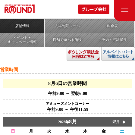
ROUND1 STADIUM
グループ会社
ラウンドワンスタジアム
奈良 ミ・ナーラ店
店舗情報
入場制限ルール
料金表
イベント・
店舗で遊べる施設
ご予約・混雑状況
キャンペーン情報
営業時間
8月6日の営業時間
午前9:00 ～ 翌朝6:00
アミューズメントコーナー
午前9:00 ～ 午後11:59
8月
翌月
2026年
日
月
火
水
木
金
土