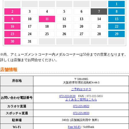
1
2
3
4
5
6
7
8
9
10
11
12
13
14
15
16
17
18
19
20
21
22
23
24
25
26
27
28
29
30
31
※尚、アミューズメントコーナー内メダルコーナーは55分までの営業となります。
詳しくは店舗までお問合せください。
店舗情報
〒590-0985
所在地
大阪府堺市堺区戎島町4-44-3
ご予約はコチラ
072-222-0120
FAX：
072-222-5855
お問い合わせ電話番号
よくあるご質問はこちら
カラオケ直通
072-221-9922
スポッチャ直通
072-221-9933
駐車場
340台 (店舗施設利用中 無料）
Wi-Fi
Free Wi-Fi
/ SoftBank