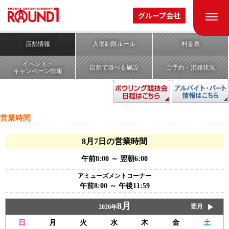
ROUND1 STADIUM
グループ会社
ラウンドワンスタジアム
堺駅前店
(スポッチャ/ギガクレーンゲームスタジアム)
店舗情報
入場制限ルール
料金表
イベント・
店舗で遊べる施設
ご予約・混雑状況
キャンペーン情報
営業時間
8月7日の営業時間
午前8:00 ～ 翌朝6:00
アミューズメントコーナー
午前8:00 ～ 午後11:59
8月
翌月
2026年
日
月
火
水
木
金
土