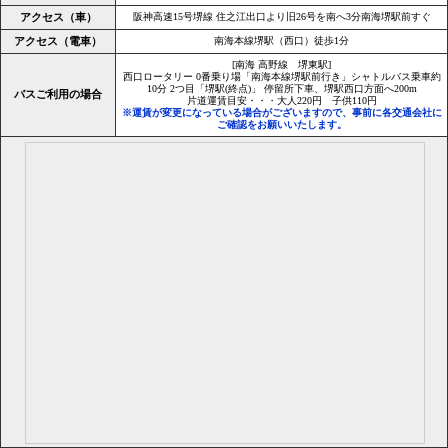
アクセス（車）
阪神高速15号堺線 住之江出口より旧26号を南へ3分南海堺駅前すぐ
アクセス（電車）
南海本線堺駅（西口）徒歩1分
[南海 高野線 堺東駅]
西口ロータリー 0番乗り場「南海本線堺駅前行き」シャトルバス乗車約
10分 2つ目「堺駅(終点)」 停留所下車、堺駅西口方面へ200m
バスご利用の場合
片道運賃目安・・・大人220円 子供110円
※運賃が変更になっている場合がございますので、事前に各交通会社に
ご確認をお願いいたします。