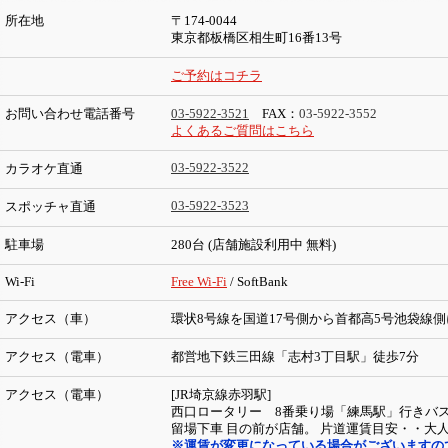
所在地
〒174-0044
東京都板橋区相生町16番13号
ご予約はコチラ
お問い合わせ電話番号
03-5922-3521
FAX：
03-5922-3552
よくあるご質問はこちら
03-5922-3522
カラオケ直通
03-5922-3523
スポッチャ直通
駐車場
280台 (店舗施設利用中 無料)
Wi-Fi
Free Wi-Fi
/ SoftBank
アクセス（車）
環状8号線を国道17号側から首都高5号池袋線
アクセス（電車）
都営地下鉄三田線「志村3丁目駅」徒歩7分
アクセス（電車）
[JR埼京線赤羽駅]
西口ロータリー 8番乗り場「練馬駅」行きバス
留場下車 目の前が店舗。 片道運賃目安・・大人
※運賃が変更になっている場合がございますの