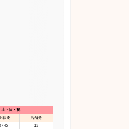
土・日・祝
羽駅発
店舗発
0 / 45
25