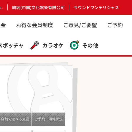
c.
朗玩(中国)文化娯楽有限公司
ラウンドワンデリシャス
料金
お得な会員制度
ご意見/ご要望
ご予約
スポッチャ
カラオケ
その他
店舗で遊べる施設
ご予約・混雑状況