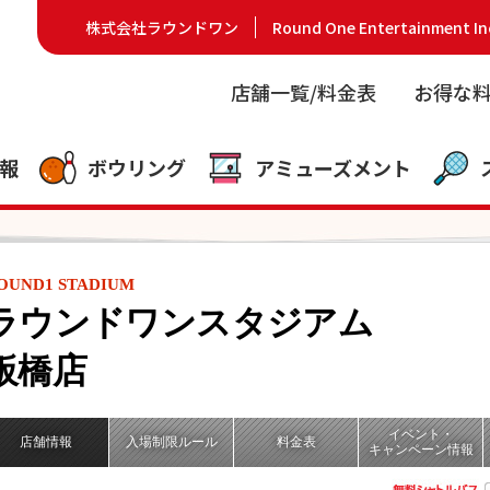
株式会社ラウンドワン
Round One Entertainment In
店舗一覧/料金表
お得な
報
ボウリング
アミューズメント
OUND1 STADIUM
ラウンドワンスタジアム
板橋店
イベント・
店舗情報
入場制限ルール
料金表
キャンペーン情報